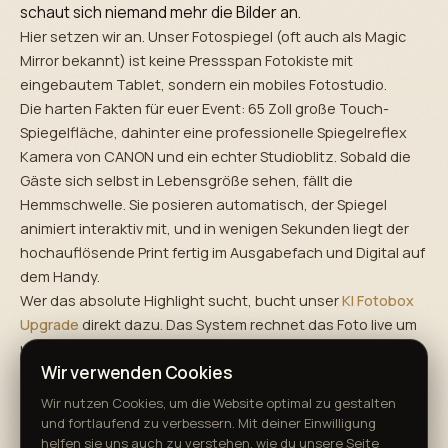
schaut sich niemand mehr die Bilder an.
Hier setzen wir an. Unser Fotospiegel (oft auch als Magic
Mirror bekannt) ist keine Pressspan Fotokiste mit
eingebautem Tablet, sondern ein mobiles Fotostudio.
Die harten Fakten für euer Event: 65 Zoll große Touch-
Spiegelfläche, dahinter eine professionelle Spiegelreflex
Kamera von CANON und ein echter Studioblitz. Sobald die
Gäste sich selbst in Lebensgröße sehen, fällt die
Hemmschwelle. Sie posieren automatisch, der Spiegel
animiert interaktiv mit, und in wenigen Sekunden liegt der
hochauflösende Print fertig im Ausgabefach und Digital auf
dem Handy.
Wer das absolute Highlight sucht, bucht unser
KI Fotobox
Upgrade
direkt dazu. Das System rechnet das Foto live um
und verwandelt eure Gäste in Astronauten, Cartoon
Wir verwenden Cookies
Figuren oder Adelige aus der Renaissance. Darüber
sprechen deine Gäste garantiert auch noch Wochen
Wir nutzen Cookies, um die Website optimal zu gestalten
später.
und fortlaufend zu verbessern. Mit deiner Einwilligung
helfen sie uns auch zu verstehen, wie du unsere Seite
Zu unserem Service: Unser Lager ist in Wiernsheim. Das ist