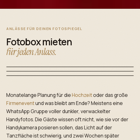
ANLÄSSE FÜR DEINEN FOTOSPIEGEL
Fotobox mieten
für jeden Anlass.
Hochzeiten
Monatelange Planung für die
Hochzeit
oder das große
Geburtstage
Firmenevents
Firmenevent
und was bleibt am Ende? Meistens eine
Halte die schönsten Momente deines großen Tages in
Lacht, posiert & feiert, unvergessliche Momente für dein
einzigartigen Bildern fest.
WhatsApp Gruppe voller dunkler, verwackelter
Das Highlight für dein Event, Teamspaß & Erinnerungen in
Geburtstagsfest.
Profi-Qualität.
Handyfotos. Die Gäste wissen oft nicht, wie sie vor der
Handykamera posieren sollen, das Licht auf der
Tanzfläche ist schwierig, und zwei Wochen später