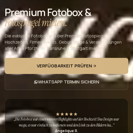
Premium Fotobox &
Fotospiegel mieten.
Die exklusive Fotobox und der Premium Fotospiegel für
Hochzeiten, Firmenevents, Geburtstage & Veranstaltungen
aller Art in Pforzheim, Karlsruhe & Stuttgart mieten.
VERFÜGBARKEIT PRÜFEN
WHATSAPP TERMIN SICHERN
„
Die Fotobox war eines unserer Highlights auf der Hochzeit! Das Design war
mega, es war einfach zu bedienen und den Link zu den Bildern ha…
"
Angelique R.